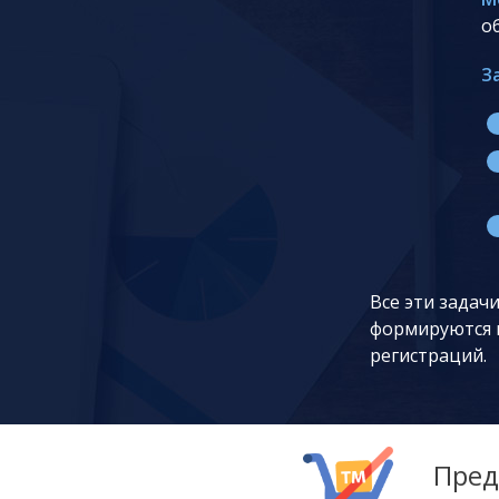
о
З
Все эти задач
формируются п
регистраций.
Пред