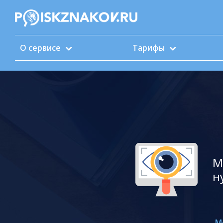
О сервисе
Тарифы
М
н
М