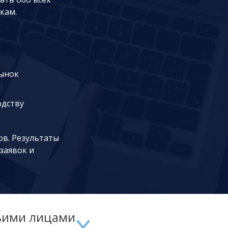
кам.
рынок
одству
ов. Результаты
заявок и
ьими лицами