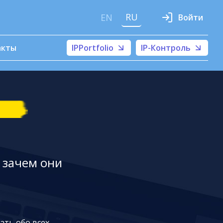
RU
EN
Войти
акты
IPPortfolio
IP-Контроль
 зачем они
ать обо всех