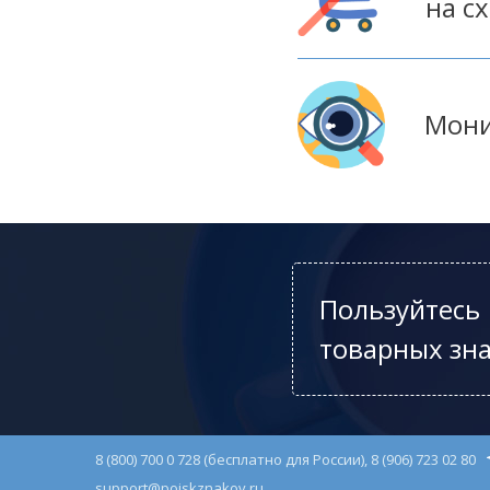
на с
Мони
Пользуйтес
товарных зн
8 (800) 700 0 728 (бесплатно для России), 8 (906) 723 02 80
support@poiskznakov.ru