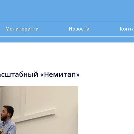
Мониторинги
Новости
Конт
масштабный «Немитап»