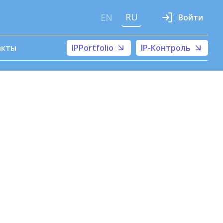
RU
EN
Войти
акты
IPPortfolio
IP-Контроль